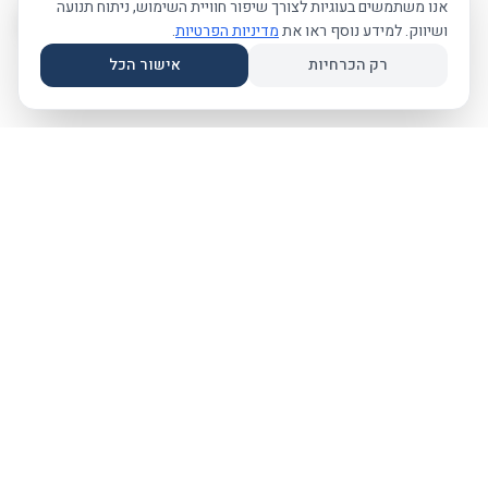
אנו משתמשים בעוגיות לצורך שיפור חוויית השימוש, ניתוח תנועה
ושיווק. למידע נוסף ראו את
מדיניות הפרטיות
.
רק הכרחיות
אישור הכל
פרפקט וואן
P
מרכז מידע מקצועי לפתיחה, ניהול וסגירת עסקים בישראל. ליווי אישי
מהרגע הראשון.
055-304-0190
yositaxes@gmail.com
עוסק פטור
פתיחת עוסק פטור