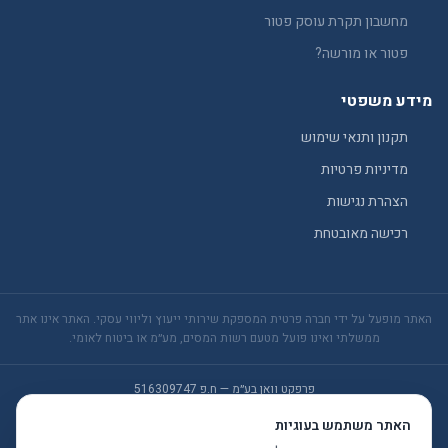
מחשבון תקרת עוסק פטור
פטור או מורשה?
מידע משפטי
תקנון ותנאי שימוש
מדיניות פרטיות
הצהרת נגישות
רכישה מאובטחת
האתר מופעל על ידי חברה פרטית המספקת שירותי ייעוץ וליווי עסקי. האתר אינו אתר
ממשלתי ואינו פועל מטעם רשות המסים, מע״מ או ביטוח לאומי.
פרפקט וואן בע״מ — ח.פ 516309747
המסגר 53, רמת גן
טלפון: 055-304-0190
האתר משתמש בעוגיות
yositaxes@gmail.com