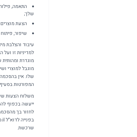
התאמה, פילוח
שלך;
הצעת מוצרים ושירותים משלימים (ell
שיפור, פיתוח 
עיבוד והצלבת מיד
מוגדרת ומהותית 
מוגבל למוצרי ושי
שלו. אין בהסכמה ז
המפורטות בסעיף 12 להלן
לחזור בך מהסכמה
שרכשת.