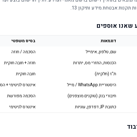
ו נמצאים בתהליך רישום ברשם מאגרי המידע. הליך הרישום בוצע ועד 
 תקנות אבטחת מידע ותיקון 13.
דוגמאות
בסיס משפטי
שם, טלפון, אימייל
הסכמה / חוזה
הכנסות, החזרי מס, יתרות
חוזה + חובה חוקית
ת"ז (חלקית)
חובה חוקית
היסטוריית WhatsApp / מייל
אינטרס לגיטימי + הס
חיבורי בנק (טוקנים מוצפנים)
הסכמה מפורשת
כתובת IP, דפדפן, עוגיות
אינטרס לגיטימי