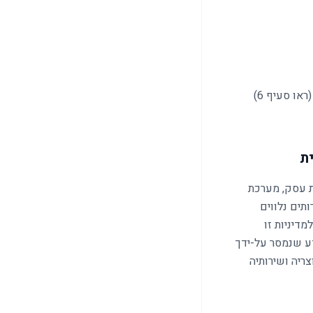
או סעיף 6)
ת עסק, מערכת
ותים נלווים
דיניות זו
דע שנמסר על-ידך
ריה ושירותיה