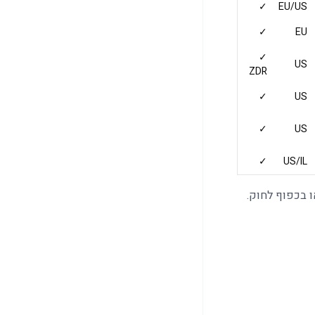
✓
EU/US
✓
EU
✓
US
ZDR
✓
US
✓
US
✓
US/IL