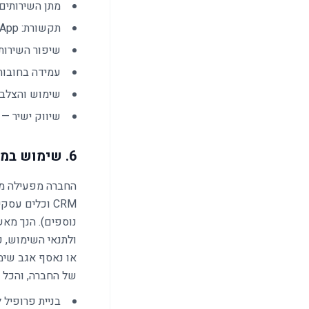
מתן השירותים: פתיחת עס
תקשורת: WhatsApp, אימייל, SMS, טלפון
שיפור השירות
עמידה בחובות 
שימוש והצלבת 
שיווק ישיר — אך 
6. שימוש במידע בין מוצרי ושירותי החברה והצעות מותאמות אישית
החברה מפעילה מגו
CRM וכלים עס
נוספים). הנך מאש
ולתנאי השימוש, כ
או נאסף אגב שימו
של החברה, והכל 
בניית פרופיל 