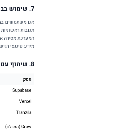
7. שימוש בבינה מלאכותית (AI)
תגובות ראשוניות ב-WhatsApp, חילוץ נתונים ממסמכים, ויציר
מידע פיננסי רגיש
8. שיתוף עם צדדים שלישיים
ספק
Supabase
Vercel
Tranzila
Grow (משולם)