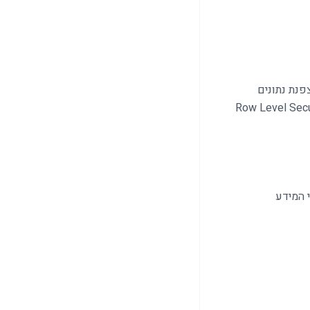
בטחת מידע. מיושמים: TLS 1.3, הצפנת נתונים
AES-256-GCM),  לעובדים, audit log לכל גישה למידע אישי, Row Level Security
ת, ונודיע לנושאי המידע