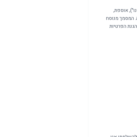
נו"), אוספת,
ל משתמשים באתר perfect1.co.il ובשירותיה. המסמך מנוסח
תיקון 13 לחוק (אוגוסט 2025), ולתקנות הגנת הפרטיות