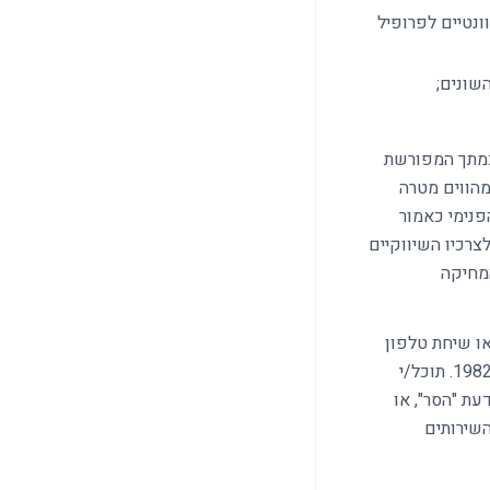
ונטיים לפרופיל
סכמתך המפורשת
על האינטרס הלגיטימי של החברה לפי חוק הגנת הפרטיות, התשמ"א-1981, ומהווים מטרה
נימי כאמור
צרכיו השיווקיים
המחיקה
ת שיווקיות בפועל (דיוור ישיר) באמצעות WhatsApp, דוא"ל, מסרון (SMS) או שיחת טלפון
ייעשה בכפוף להסכמתך כנדרש בסעיף 30א לחוק התקשורת (בזק ושידורים), התשמ"ב-1982. תוכל/י
ת "הסר", או
לקבלת השירותים