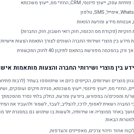
ק, ייעוץ פיננסי, CRM, החזרי מס, ייעוץ משכנתא
, אבטחת מידע ומניעת הונאות
חוקיות (פקודת מס הכנסה, חוק רואי חשבון, חוק החברות)
מידע בין מוצרי ושירותי החברה השונים לצורך התאמת הצעות אישיות (ר
ורק בהסכמה מפורשת בהתאם לתיקון 40 לחוק התקשורת
ון מוצרים ושירותים, הקיימים כיום או שיתווספו בעתיד (לרבות פתיח
קיים, החזרי מס, ייעוץ פיננסי, ייעוץ משכנתא, סגירת תיקים ועוסקים, ושיר
ר/ת ומסכים/ה במפורש, ביודעין ומדעת, כחלק בלתי נפרד מהסכמתך למ
י החברה רשאית לאסוף, לרכז, להצליב, לעבד, לשמור ולהעביר את המי
שך באחד ממוצריה או שירותיה, ולעשות בו שימוש גם במסגרת יתר מוצ
למטרות הבאות:
לקוח אחוד וזיהוי צרכים, מאפיינים והעדפות;