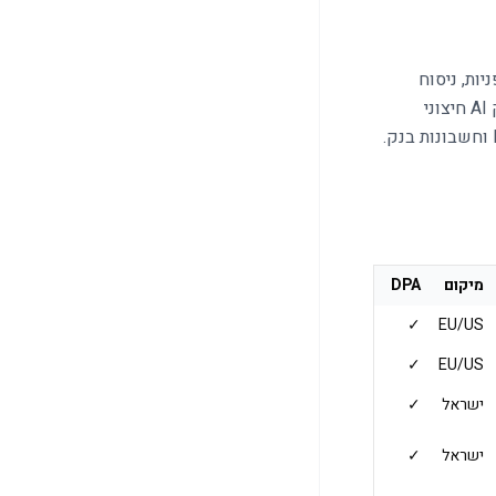
מיים) לסיווג פניות, ניסוח
שליחה לספק AI חיצוני
המערכת מסירה אוטומטית מספרי ת"ז, מספרי טלפון, אימייל, כרטיסי אשראי, מספרי IBAN וחשבונות בנק.
מיקום
DPA
✓
EU/US
✓
EU/US
ישראל
✓
ישראל
✓