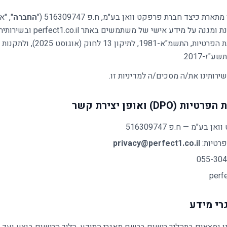
ארת כיצד חברת פרפקט וואן בע"מ, ח.פ 516309747 ("
החברה
", "א
משתמשת, מאחסנת ומגנה על מידע אישי ש
בהתאם לחוק הגנת הפרטיות, התשמ"א-1981, ל
ז-2017.
רותינו את/ה מסכים/ה למדיניות זו.
 בע"מ — ח.פ 516309747
פרטיות:
privacy@perfect1.co.il