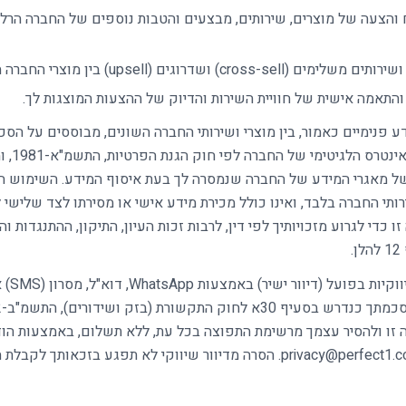
 והצעה של מוצרים, שירותים, מבצעים והטבות נוספים של החברה הרלו
cross-s) ושדרוגים (upsell) בין מוצרי החברה השונים;
והתאמה אישית של חוויית השירות והדיוק של ההצעות המוצגות לך.
ע פנימיים כאמור, בין מוצרי ושירותי החברה השונים, מבוססים על ה
למדיניות זו ו
של מאגרי המידע של החברה שנמסרה לך בעת איסוף המידע. השימוש הפ
רותי החברה בלבד, ואינו כולל מכירת מידע אישי או מסירתו לצד שלישי ל
ו כדי לגרוע מזכויותיך לפי דין, לרבות זכות העיון, התיקון, ההתנגדות ו
.
משלוח הצעו
 זו ולהסיר עצמך מרשימת התפוצה בכל עת, ללא תשלום, באמצעות הודע
בפנייה לדוא"ל privacy@perfect1.co.il. הסרה מדיוור שיווקי לא תפגע בזכאותך 