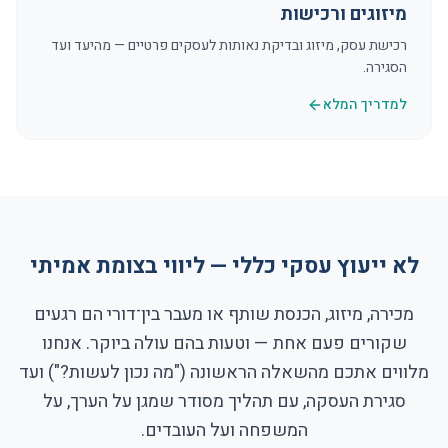
מיזוגים ורכישות
רכישת עסק, מיזוג ובדיקת נאותות לעסקים פרטיים — מהיעד ועד
הסגירה.
למדריך המלא
לא ייעוץ עסקי כללי — ליווי בצומת אמיתי
מכירה, מיזוג, הכנסת שותף או מעבר בין־דורי הם רגעים
שקורים פעם אחת — וטעות בהם עולה ביוקר. אנחנו
מלווים אתכם מהשאלה הראשונה ("מה נכון לעשות?") ועד
סגירת העסקה, עם תהליך מסודר שמגן על הערך, על
המשפחה ועל העובדים.